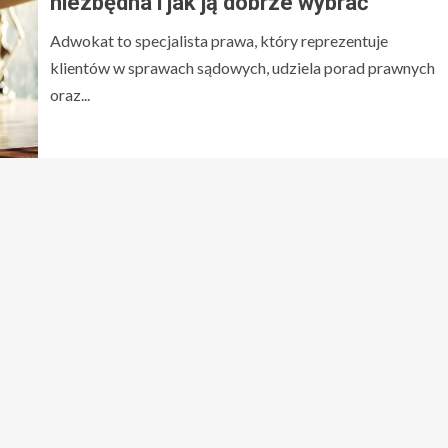
niezbędna i jak ją dobrze wybrać
Adwokat to specjalista prawa, który reprezentuje
klientów w sprawach sądowych, udziela porad prawnych
oraz...