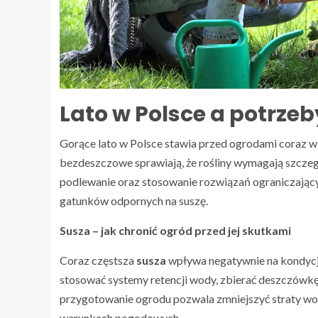
Lato w Polsce a potrze
Gorące lato w Polsce stawia przed ogrodami coraz w
bezdeszczowe sprawiają, że rośliny wymagają szczegó
podlewanie oraz stosowanie rozwiązań ograniczający
gatunków odpornych na suszę.
Susza – jak chronić ogród przed jej skutkami
Coraz częstsza
susza
wpływa negatywnie na kondycję r
stosować systemy retencji wody, zbierać deszczówk
przygotowanie ogrodu pozwala zmniejszyć straty wod
warunkach pogodowych.