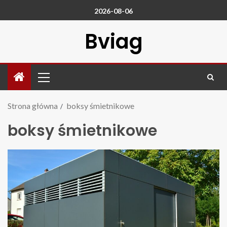
2026-08-06
Bviag
Strona główna
boksy śmietnikowe
boksy śmietnikowe